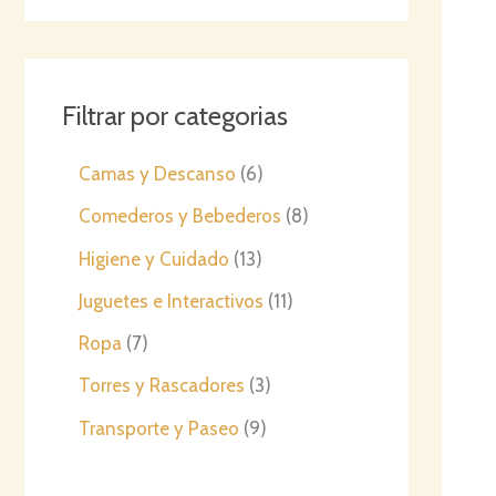
Filtrar por categorias
6
Camas y Descanso
6
p
8
Comederos y Bebederos
8
r
p
1
Higiene y Cuidado
13
o
r
3
1
Juguetes e Interactivos
11
d
o
p
1
7
Ropa
7
u
d
r
p
p
3
Torres y Rascadores
3
c
u
o
r
r
p
9
Transporte y Paseo
9
t
c
d
o
o
r
p
o
t
u
d
d