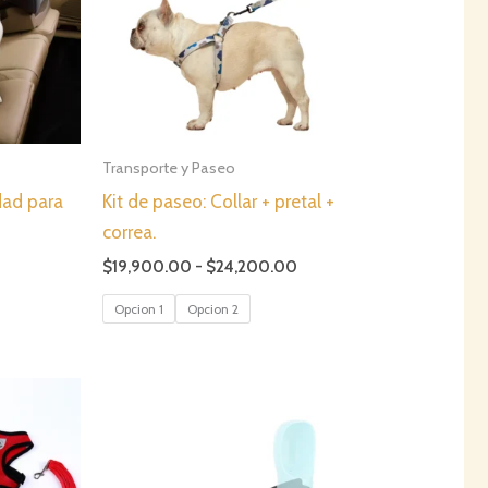
Transporte y Paseo
dad para
Kit de paseo: Collar + pretal +
correa.
Rango
$
19,900.00
-
$
24,200.00
de
precios:
Opcion 1
Opcion 2
desde
$19,900.00
hasta
$24,200.00