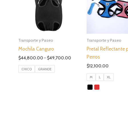
Transporte y Paseo
Transporte y Paseo
Mochila Canguro
Pretal Reflectante 
Perros
Rango
$
44,800.00
-
$
49,700.00
de
$
12,100.00
precios:
CHICO
GRANDE
desde
M
L
XL
$44,800.00
hasta
$49,700.00