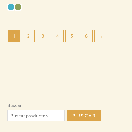
1
2
3
4
5
6
→
Buscar
BUSCAR