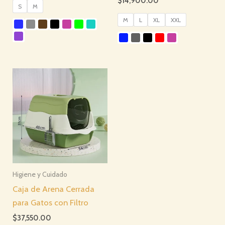
$
14,900.00
S
M
M
L
XL
XXL
Higiene y Cuidado
Caja de Arena Cerrada
para Gatos con Filtro
$
37,550.00