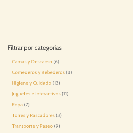
Filtrar por categorias
6
Camas y Descanso
6
p
8
Comederos y Bebederos
8
r
p
1
Higiene y Cuidado
13
o
r
3
1
Juguetes e Interactivos
11
d
o
p
1
7
Ropa
7
u
d
r
p
p
3
Torres y Rascadores
3
c
u
o
r
r
p
9
Transporte y Paseo
9
t
c
d
o
o