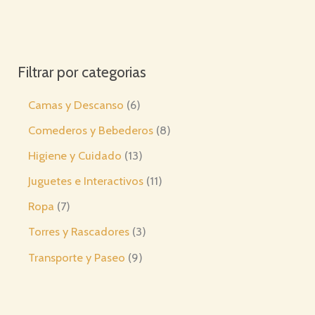
Filtrar por categorias
6
Camas y Descanso
6
p
8
Comederos y Bebederos
8
r
p
1
Higiene y Cuidado
13
o
r
3
1
Juguetes e Interactivos
11
d
o
p
1
7
Ropa
7
u
d
r
p
p
3
Torres y Rascadores
3
c
u
o
r
r
p
9
Transporte y Paseo
9
t
c
d
o
o
r
p
o
t
u
d
d
o
r
s
o
c