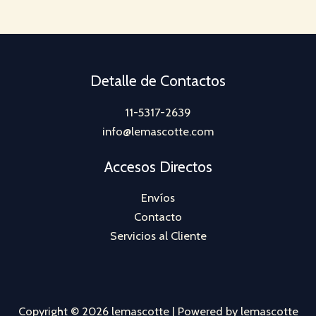
u
u
d
o
s
t
c
c
u
d
o
t
t
c
u
s
o
o
t
c
Detalle de Contactos
s
s
o
t
11-5317-2639
s
o
info@lemascotte.com
s
Accesos Directos
Envíos
Contacto
Servicios al Cliente
Copyright © 2026 lemascotte | Powered by lemascotte