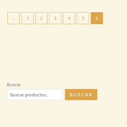
←
1
2
3
4
5
6
Buscar
BUSCAR