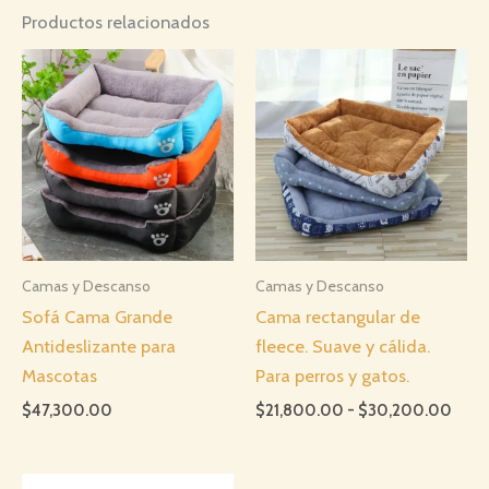
Productos relacionados
Camas y Descanso
Camas y Descanso
Sofá Cama Grande
Cama rectangular de
Antideslizante para
fleece. Suave y cálida.
Mascotas
Para perros y gatos.
Rang
$
47,300.00
$
21,800.00
-
$
30,200.00
de
preci
desd