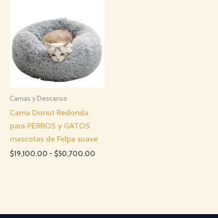
$21,
hast
$30,
Camas y Descanso
Cama Donut Redonda
para PERROS y GATOS
mascotas de Felpa suave
Rango
$
19,100.00
-
$
50,700.00
de
precios:
desde
$19,100.00
hasta
$50,700.00