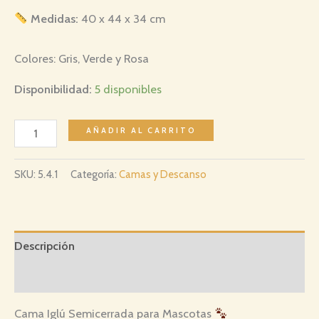
Medidas:
40 x 44 x 34 cm
Colores: Gris, Verde y Rosa
Disponibilidad:
5 disponibles
Cama
AÑADIR AL CARRITO
Semicerrada
con
SKU:
5.4.1
Categoría:
Camas y Descanso
Juguete
colgante
cantidad
Descripción
Valoraciones (0)
Cama Iglú Semicerrada para Mascotas