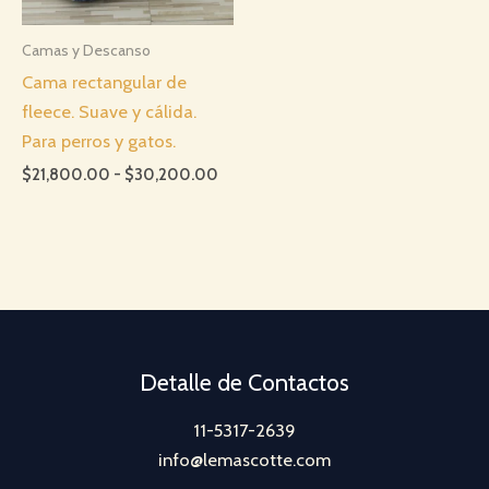
Camas y Descanso
Cama rectangular de
fleece. Suave y cálida.
Para perros y gatos.
Rango
$
21,800.00
-
$
30,200.00
de
precios:
desde
$21,800.00
hasta
$30,200.00
Detalle de Contactos
11-5317-2639
info@lemascotte.com