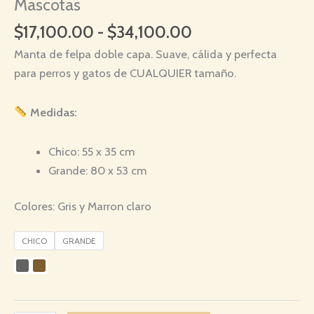
Mascotas
Rango
$
17,100.00
-
$
34,100.00
de
Manta de felpa doble capa. Suave, cálida y perfecta
precios:
para perros y gatos de CUALQUIER tamaño.
desde
$17,100.00
Medidas:
hasta
$34,100.00
Chico: 55 x 35 cm
Grande: 80 x 53 cm
Colores: Gris y Marron claro
CHICO
GRANDE