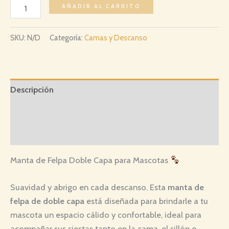
Manta
AÑADIR AL CARRITO
de
Felpa
SKU:
N/D
Categoría:
Camas y Descanso
Doble
Capa
para
Mascotas
Descripción
cantidad
Información adicional
Valoraciones (0)
Manta de Felpa Doble Capa para Mascotas
Suavidad y abrigo en cada descanso. Esta
manta de
felpa de doble capa
está diseñada para brindarle a tu
mascota un espacio cálido y confortable, ideal para
acompañar sus siestas tanto en la cama, el sillón o